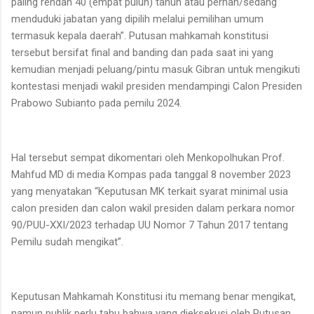
paling rendah 40 (empat puluh) tahun atau pernah/sedang
menduduki jabatan yang dipilih melalui pemilihan umum
termasuk kepala daerah”. Putusan mahkamah konstitusi
tersebut bersifat final and banding dan pada saat ini yang
kemudian menjadi peluang/pintu masuk Gibran untuk mengikuti
kontestasi menjadi wakil presiden mendampingi Calon Presiden
Prabowo Subianto pada pemilu 2024.
Hal tersebut sempat dikomentari oleh Menkopolhukan Prof.
Mahfud MD di media Kompas pada tanggal 8 november 2023
yang menyatakan “Keputusan MK terkait syarat minimal usia
calon presiden dan calon wakil presiden dalam perkara nomor
90/PUU-XXI/2023 terhadap UU Nomor 7 Tahun 2017 tentang
Pemilu sudah mengikat”.
Keputusan Mahkamah Konstitusi itu memang benar mengikat,
namun publik perlu tahu bahwa yang dieksekusi oleh Putusan