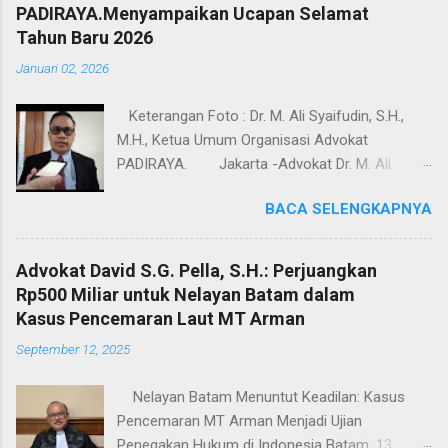
PADIRAYA.Menyampaikan Ucapan Selamat
Tahun Baru 2026
Januari 02, 2026
Keterangan Foto : Dr. M. Ali Syaifudin, S.H.,
M.H., Ketua Umum Organisasi Advokat
PADIRAYA. Jakarta -Advokat Dr. M. Ali
Syaifudin, S.H., M.H., Ketua Umum Organisasi
BACA SELENGKAPNYA
Advokat PADIRAYA.Menyampaikan Ucapan
Selamat Tahun Baru 2026, kepada seluruh
masyarakat Indonesia pada umumnya. Dalam
Advokat David S.G. Pella, S.H.: Perjuangkan
pernyataannya,Advokat Dr. M. Ali Syaifudin, S.H.,
Rp500 Miliar untuk Nelayan Batam dalam
M.H., Ketua Umum Organisasi Advokat
Kasus Pencemaran Laut MT Arman
PADIRAYA. menyampaikan bahwa perayaan
September 12, 2025
Natal dan pergantian tahun merupakan
momentum penting untuk memperkuat nilai-
Nelayan Batam Menuntut Keadilan: Kasus
nilai kebersamaan, toleransi, serta semangat
Pencemaran MT Arman Menjadi Ujian
persatuan dalam kehidupan berbangsa dan
Penegakan Hukum di Indonesia Batam, 13