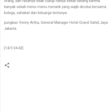
orang, dan rasanya tidak cukup hanya sekali datang karena
banyak sekali menu-menu menarik yang wajib dicoba bersama
kolega, sahabat dan keluarga tentunya.
pungkas Venny Artha, General Manager Hotel Grand Sahid Jaya
Jakarta.
[14/3 04.42]
K
o
m
e
n