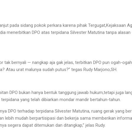
lanjut pada sidang pokok perkara karena pihak Tergugat,Kejaksaan A
sedia menerbitkan DPO atas terpidana Silvester Matutina tanpa alasa
or tak bernyali — nangkap aja gak jelas, terbitkan DPO pun ogah-oga
na? Atau urat malunya sudah putus?” tegas Rudy Marjono,SH.
tan DPO bukan hanya bentuk tanggung jawab hukum,tetapi juga lan
erpidana yang telah dibiarkan mondar mandir bertahun-tahun.
nnya DPO terhadap terpidana Silvester Matutina, ruang gerak yang b
kan lebih mudah berpartisipasi dan bekerja sama memberikan inform
ya segera dapat ditemukan dan ditangkap,” jelas Rudy.