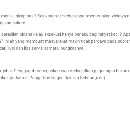
t menilai sikap pasif Kejaksaan tersebut dapat menurunkan wibawa
egakan hukum.
a peradilan pidana kalau eksekusi hanya berlaku bagi rakyat kecil? 
um? Inilah yang membuat masyarakat makin tidak percaya pada sup
ar. Ilusi dan lips servis semata, pungkasnya.
ni, pihak Penggugat menegaskan siap melanjutkan perjuangan hukum 
ok perkara di Pengadilan Negeri Jakarta Selatan.,(red).