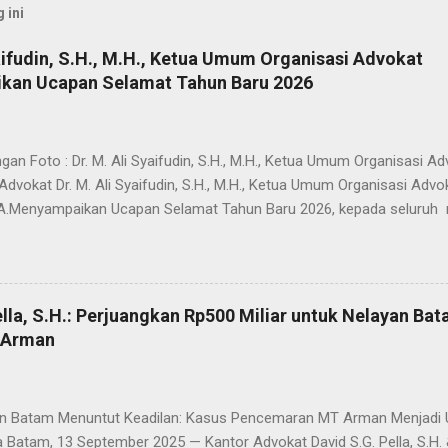
 ini
aifudin, S.H., M.H., Ketua Umum Organisasi Advokat
an Ucapan Selamat Tahun Baru 2026
an Foto : Dr. M. Ali Syaifudin, S.H., M.H., Ketua Umum Organisa
Advokat Dr. M. Ali Syaifudin, S.H., M.H., Ketua Umum Organisasi Advo
.Menyampaikan Ucapan Selamat Tahun Baru 2026, kepada seluruh 
 Dalam pernyataannya,Advokat Dr. M. Ali Syaifudin, S.H., M.H., Ket
. menyampaikan bahwa perayaan Natal dan pergantian tahun mer
mperkuat nilai-nilai kebersamaan, toleransi, serta semangat persat
a dan bernegara. “Natal adalah momen penuh kasih dan kedamaian,
lla, S.H.: Perjuangkan Rp500 Miliar untuk Nelayan Ba
waktu yang tepat untuk refleksi, pembaruan semangat, dan komitm
 Arman
n kontribusi terbaik bagi bangsa, negara, serta Penegakan Hukum di
 di Tahun 2026 semakin maju, solid, dan mampu memberikan peran 
 supremasi...
Batam Menuntut Keadilan: Kasus Pencemaran MT Arman Menjadi U
 Batam, 13 September 2025 — Kantor Advokat David S.G. Pella, S.H. 