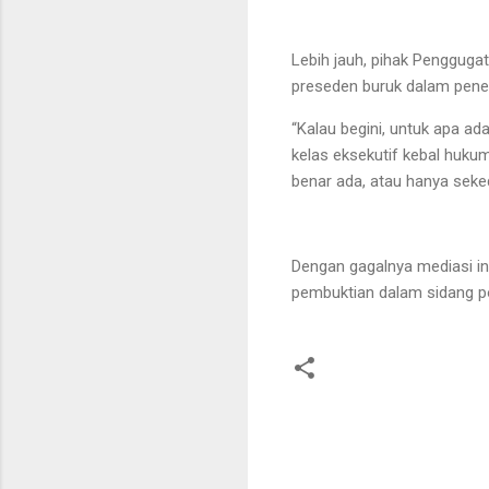
Lebih jauh, pihak Pengguga
preseden buruk dalam pen
“Kalau begini, untuk apa ad
kelas eksekutif kebal huk
benar ada, atau hanya seked
Dengan gagalnya mediasi i
pembuktian dalam sidang pok
K
o
m