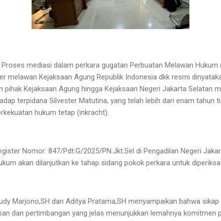
— Proses mediasi dalam perkara gugatan Perbuatan Melawan Hukum
r melawan Kejaksaan Agung Republik Indonesia dkk resmi dinyataka
aran pihak Kejaksaan Agung hingga Kejaksaan Negeri Jakarta Selatan 
dap terpidana Silvester Matutina, yang telah lebih dari enam tahun 
rkekuatan hukum tetap (inkracht).
register Nomor: 847/Pdt.G/2025/PN.Jkt.Sel di Pengadilan Negeri Jaka
kum akan dilanjutkan ke tahap sidang pokok perkara untuk diperiksa 
udy Marjono,SH dan Aditya Pratama,SH menyampaikan bahwa sikap 
san dan pertimbangan yang jelas menunjukkan lemahnya komitmen p