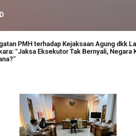
Langsung ke konten utama
D
ugatan PMH terhadap Kejaksaan Agung dkk La
ara: “Jaksa Eksekutor Tak Bernyali, Negara
ana?”