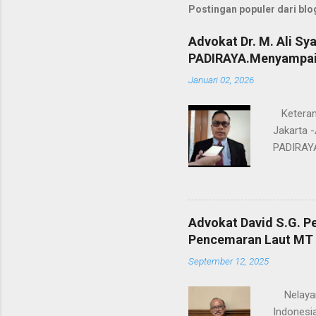
Postingan populer dari blog
Advokat Dr. M. Ali Sy
PADIRAYA.Menyampaik
Januari 02, 2026
Keterang
Jakarta -
PADIRAYA
umumnya.
PADIRAYA
untuk me
berbangs
Advokat David S.G. Pe
menjadi 
Pencemaran Laut MT
memberika
September 12, 2025
berharap
keadilan,
Nelayan 
Indonesia