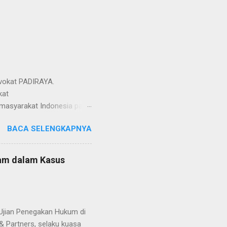
si Advokat PADIRAYA.
kat
masyarakat Indonesia pada
ua Umum Organisasi Advokat
BACA SELENGKAPNYA
upakan momentum penting
uan dalam kehidupan
 sementara Tahun Baru
tam dalam Kasus
en bersama dalam
 Indonesia,” ujarnya. “Kami
strategis dalam mendukung
jian Penegakan Hukum di
& Partners, selaku kuasa