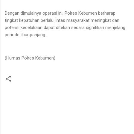
Dengan dimulainya operasi ini, Polres Kebumen berharap
tingkat kepatuhan berlalu lintas masyarakat meningkat dan
potensi kecelakaan dapat ditekan secara signifikan menjelang
periode libur panjang.
(Humas Polres Kebumen)
K
o
m
e
n