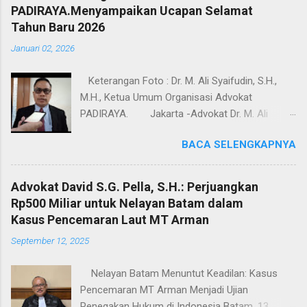
PADIRAYA.Menyampaikan Ucapan Selamat
Tahun Baru 2026
Januari 02, 2026
Keterangan Foto : Dr. M. Ali Syaifudin, S.H.,
M.H., Ketua Umum Organisasi Advokat
PADIRAYA. Jakarta -Advokat Dr. M. Ali
Syaifudin, S.H., M.H., Ketua Umum Organisasi
BACA SELENGKAPNYA
Advokat PADIRAYA.Menyampaikan Ucapan
Selamat Tahun Baru 2026, kepada seluruh
masyarakat Indonesia pada umumnya. Dalam
Advokat David S.G. Pella, S.H.: Perjuangkan
pernyataannya,Advokat Dr. M. Ali Syaifudin, S.H.,
Rp500 Miliar untuk Nelayan Batam dalam
M.H., Ketua Umum Organisasi Advokat
Kasus Pencemaran Laut MT Arman
PADIRAYA. menyampaikan bahwa perayaan
September 12, 2025
Natal dan pergantian tahun merupakan
momentum penting untuk memperkuat nilai-
Nelayan Batam Menuntut Keadilan: Kasus
nilai kebersamaan, toleransi, serta semangat
Pencemaran MT Arman Menjadi Ujian
persatuan dalam kehidupan berbangsa dan
Penegakan Hukum di Indonesia Batam, 13