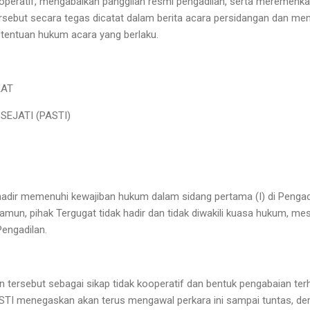
ooperatif, mengabaikan panggilan resmi pengadilan, serta meremeh
tersebut secara tegas dicatat dalam berita acara persidangan dan me
etentuan hukum acara yang berlaku.
KAT
EJATI (PASTI)
adir memenuhi kewajiban hukum dalam sidang pertama (I) di Penga
mun, pihak Tergugat tidak hadir dan tidak diwakili kuasa hukum, mes
Pengadilan.
an tersebut sebagai sikap tidak kooperatif dan bentuk pengabaian t
STI menegaskan akan terus mengawal perkara ini sampai tuntas, dem