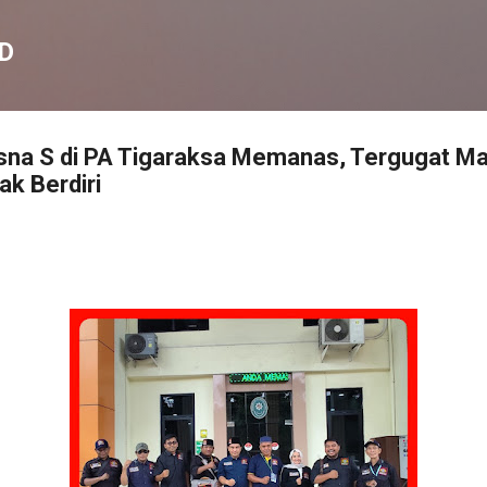
Langsung ke konten utama
D
sna S di PA Tigaraksa Memanas, Tergugat Ma
k Berdiri