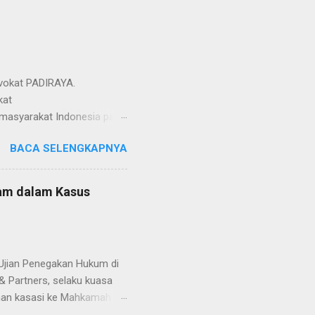
si Advokat PADIRAYA.
kat
masyarakat Indonesia pada
ua Umum Organisasi Advokat
BACA SELENGKAPNYA
upakan momentum penting
uan dalam kehidupan
 sementara Tahun Baru
tam dalam Kasus
en bersama dalam
 Indonesia,” ujarnya. “Kami
strategis dalam mendukung
jian Penegakan Hukum di
& Partners, selaku kuasa
nan kasasi ke Mahkamah
a Iran. Keterangan Foto :