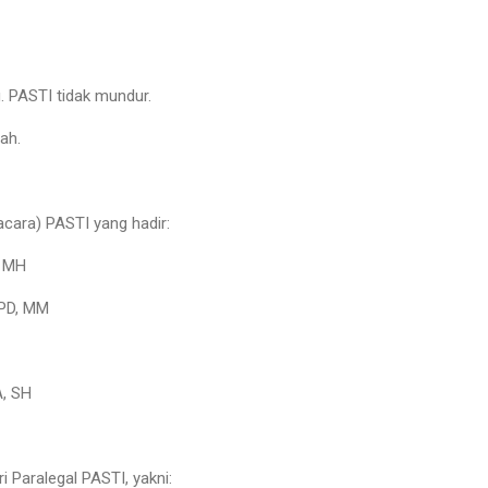
. PASTI tidak mundur.
lah.
ara) PASTI yang hadir:
, MH
SPD, MM
, SH
 Paralegal PASTI, yakni: