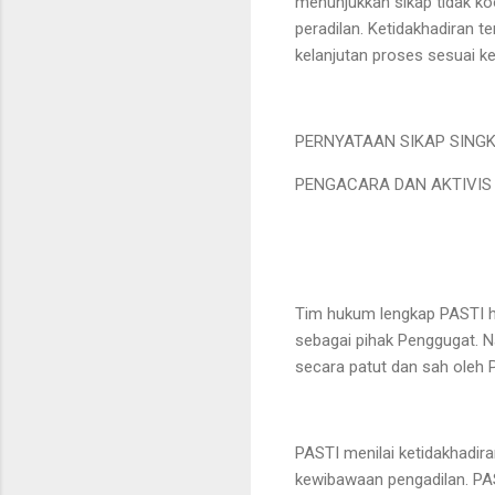
menunjukkan sikap tidak k
peradilan. Ketidakhadiran 
kelanjutan proses sesuai k
PERNYATAAN SIKAP SING
PENGACARA DAN AKTIVIS S
Tim hukum lengkap PASTI h
sebagai pihak Penggugat. Na
secara patut dan sah oleh 
PASTI menilai ketidakhadir
kewibawaan pengadilan. PA