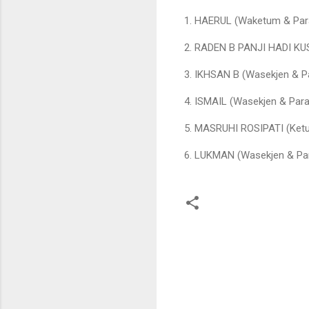
1. HAERUL (Waketum & Para
2. RADEN B PANJI HADI KU
3. IKHSAN B (Wasekjen & Pa
4. ISMAIL (Wasekjen & Para
5. MASRUHI ROSIPATI (Ketu
6. LUKMAN (Wasekjen & Par
K
o
m
e