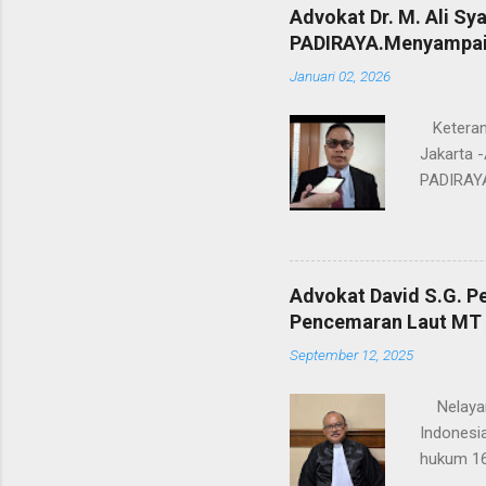
Advokat Dr. M. Ali Sy
PADIRAYA.Menyampaik
Januari 02, 2026
Keterang
Jakarta -
PADIRAYA
umumnya.
PADIRAYA
untuk me
berbangs
Advokat David S.G. Pe
menjadi 
Pencemaran Laut MT
memberika
September 12, 2025
berharap
keadilan,
Nelayan 
Indonesia
hukum 16
Agung te