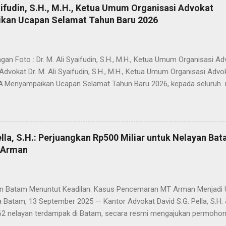
aifudin, S.H., M.H., Ketua Umum Organisasi Advokat
an Ucapan Selamat Tahun Baru 2026
an Foto : Dr. M. Ali Syaifudin, S.H., M.H., Ketua Umum Organisa
Advokat Dr. M. Ali Syaifudin, S.H., M.H., Ketua Umum Organisasi Advo
.Menyampaikan Ucapan Selamat Tahun Baru 2026, kepada seluruh 
 Dalam pernyataannya,Advokat Dr. M. Ali Syaifudin, S.H., M.H., Ket
. menyampaikan bahwa perayaan Natal dan pergantian tahun mer
mperkuat nilai-nilai kebersamaan, toleransi, serta semangat persat
a dan bernegara. “Natal adalah momen penuh kasih dan kedamaian,
lla, S.H.: Perjuangkan Rp500 Miliar untuk Nelayan Ba
waktu yang tepat untuk refleksi, pembaruan semangat, dan komitm
 Arman
n kontribusi terbaik bagi bangsa, negara, serta Penegakan Hukum di
 di Tahun 2026 semakin maju, solid, dan mampu memberikan peran 
 supremasi...
Batam Menuntut Keadilan: Kasus Pencemaran MT Arman Menjadi U
 Batam, 13 September 2025 — Kantor Advokat David S.G. Pella, S.H. 
2 nelayan terdampak di Batam, secara resmi mengajukan permoho
rkait kasus pencemaran laut oleh super tanker M.T. Arman berbender