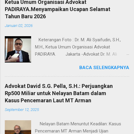
Ketua Umum Organisasi Advokat
PADIRAYA.Menyampaikan Ucapan Selamat
Tahun Baru 2026
Januari 02, 2026
Keterangan Foto : Dr. M. Ali Syaifudin, S.H.,
M.H., Ketua Umum Organisasi Advokat
PADIRAYA. Jakarta -Advokat Dr. M. Ali
Syaifudin, S.H., M.H., Ketua Umum Organisasi
BACA SELENGKAPNYA
Advokat PADIRAYA.Menyampaikan Ucapan
Selamat Tahun Baru 2026, kepada seluruh
masyarakat Indonesia pada umumnya. Dalam
Advokat David S.G. Pella, S.H.: Perjuangkan
pernyataannya,Advokat Dr. M. Ali Syaifudin, S.H.,
Rp500 Miliar untuk Nelayan Batam dalam
M.H., Ketua Umum Organisasi Advokat
Kasus Pencemaran Laut MT Arman
PADIRAYA. menyampaikan bahwa perayaan
September 12, 2025
Natal dan pergantian tahun merupakan
momentum penting untuk memperkuat nilai-
Nelayan Batam Menuntut Keadilan: Kasus
nilai kebersamaan, toleransi, serta semangat
Pencemaran MT Arman Menjadi Ujian
persatuan dalam kehidupan berbangsa dan