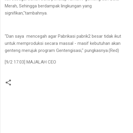
Merah, Sehingga berdampak lingkungan yang
signifikan,"tambahnya.
"Dan saya mencegah agar Pabrikasi pabrik2 besar tidak ikut
untuk memproduksi secara massal - masif kebutuhan akan
genteng merujuk program Gentengisasi," pungkasnya.(Red)
[9/2 17.03] MAJALAH CEO
K
o
m
e
n