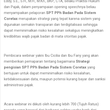
Eddy, S.E., S.H., M.H., M.Kn., BKP., CTA, selaku Praktisi Hukum
dan Pajak, dalam penyampaian opening speechnya beliau
menyampaikan pelaporan
SPT PPh Badan Pada Sistem
Coretax
merupakan strategi yang tepat karena sistem yang
digunakan semakin transparan dan terdigitalisasi sehingga
dapat meminimalkan risiko kesalahan sekaligus meningkatkan
kredibilitas wajib pajak badan di mata otoritas pajak.
Pembicara webinar yakni Ibu Cicilia dan Ibu Fany yang akan
memberikan pemaparan tentang bagaimana
Strategi
pengisian SPT PPh Badan Pada Sistem Coretax
yang
bertujuan untuk dapat meminimalkan risiko kesalahan,
ketidaksesuaian data, maupun potensi kurang bayar dan sanksi
administrasi pajak.
Acara webinar ini diikuti oleh kurang lebih 700 (Tujuh Ratus)
peserta yang berasal dari berbagai sektor usaha,bank dari