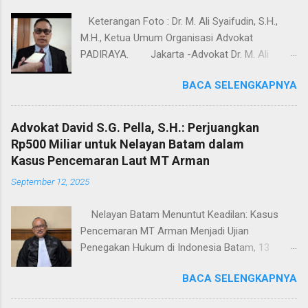
Keterangan Foto : Dr. M. Ali Syaifudin, S.H.,
M.H., Ketua Umum Organisasi Advokat
PADIRAYA. Jakarta -Advokat Dr. M. Ali
Syaifudin, S.H., M.H., Ketua Umum Organisasi
BACA SELENGKAPNYA
Advokat PADIRAYA.Menyampaikan Ucapan
Selamat Tahun Baru 2026, kepada seluruh
masyarakat Indonesia pada umumnya. Dalam
Advokat David S.G. Pella, S.H.: Perjuangkan
pernyataannya,Advokat Dr. M. Ali Syaifudin, S.H.,
Rp500 Miliar untuk Nelayan Batam dalam
M.H., Ketua Umum Organisasi Advokat
Kasus Pencemaran Laut MT Arman
PADIRAYA. menyampaikan bahwa perayaan
September 12, 2025
Natal dan pergantian tahun merupakan
momentum penting untuk memperkuat nilai-
Nelayan Batam Menuntut Keadilan: Kasus
nilai kebersamaan, toleransi, serta semangat
Pencemaran MT Arman Menjadi Ujian
persatuan dalam kehidupan berbangsa dan
Penegakan Hukum di Indonesia Batam, 13
bernegara. “Natal adalah momen penuh kasih
September 2025 — Kantor Advokat David S.G.
dan kedamaian, sementara Tahun Baru menjadi
BACA SELENGKAPNYA
Pella, S.H. & Partners, selaku kuasa hukum 162
waktu yang tepat untuk refleksi, pembaruan
nelayan terdampak di Batam, secara resmi
semangat, dan komitmen bersama dalam