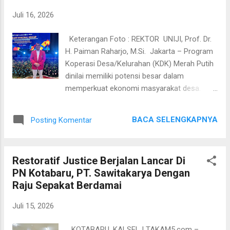
Dalam perkara tersebut ditangani secara
Juli 16, 2026
khusus oleh tim kuasa hukum yang terdiri
dari Sukisari, S.H., Ir. Gerson P. Nggadas, S.H.,
Keterangan Foto : REKTOR UNIJI, Prof. Dr.
Philipus Basten Inuhan, S.H., Danang
H. Paiman Raharjo, M.Si. Jakarta – Program
Swandaru, S.H., M.H., dan Chelsea Sari, S.H.
Koperasi Desa/Kelurahan (KDK) Merah Putih
Jajaran advokat senior tersebut memberikan
dinilai memiliki potensi besar dalam
layanan bantuan hukum secara cuma-cuma
memperkuat ekonomi masyarakat desa.
atau Pro Bono bagi terdakwa perempuan
Namun, keberhasilan program tersebut
sesuai amanat Pasal 151 Undang-Undang
sangat bergantung pada kejelasan regulasi,
Nomor 20...
BACA SELENGKAPNYA
Posting Komentar
tata kelola, serta konsep kelembagaan yang
diterapkan. Keterangan Foto : Rektor
Universitas Jakarta International (UNIJI),
Restoratif Justice Berjalan Lancar Di
Prof. Dr. H. Paiman Raharjo, M.Si. Hal
PN Kotabaru, PT. Sawitakarya Dengan
tersebut diungkapkan Rektor Universitas
Raju Sepakat Berdamai
Jakarta International (UNIJI), Prof. Dr. H.
Paiman Raharjo, M.Si.,saat diwawancara
Juli 15, 2026
awak media usai menghadiri Seminar
Nasional Koperasi Desa/Kelurahan Merah
KOTABARU, KALSEL | TAKAM5.com –