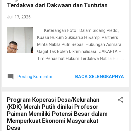
Terdakwa dari Dakwaan dan Tuntutan
Spanyol memiliki peluang paling besar untuk
menjadi Juara Dunia 2026. Mereka
Juli 17, 2026
menunjukkan permainan yang matang,
kolektif, dan mental juara. Karena itu saya
Keterangan Foto : Dalam Sidang Pledoi,
memprediksi trofi Piala Dunia akan dibawa
Kuasa Hukum Sukisari,S.H &amp; Partners
pulang oleh Spanyol," ujar Rudy Silfa. Prediksi
Minta Nabila Putri Bebas: Hubungan Asmara
tersebut juga didukung oleh performa
Gagal Tak Boleh Dikriminalisasi. JAKARTA –
Spanyol yang berhasil melaju ke partai final
Tim Penasihat Hukum Terdakwa Nabila Putri
setelah menyingkirkan Prancis dengan skor
dari Kantor Hukum Sukisari & Partners
2-0 di babak semifinal. Di partai puncak,
secara Tegas Meminta Majelis Hakim
Spanyol akan menghadapi Argentina dalam
BACA SELENGKAPNYA
Posting Komentar
Pengadilan Negeri Jakarta Timur untuk
lag...
Membebaskan Kliennya dari segala dakwaan
dan tuntutan hukum. Penegasan krusial
Program Koperasi Desa/Kelurahan
tersebut disampaikan dalam sidang pledoi
(KDK) Merah Putih dinilai Profesor
(pembacaan Nota Pembelaan) atas sidang
Paiman Memiliki Potensi Besar dalam
perkara nomor register 278 yang
Memperkuat Ekonomi Masyarakat
berlangsung di ruang sidang Pengadilan
Desa
Negeri Jakarta Timur pada Kamis, (16/7).