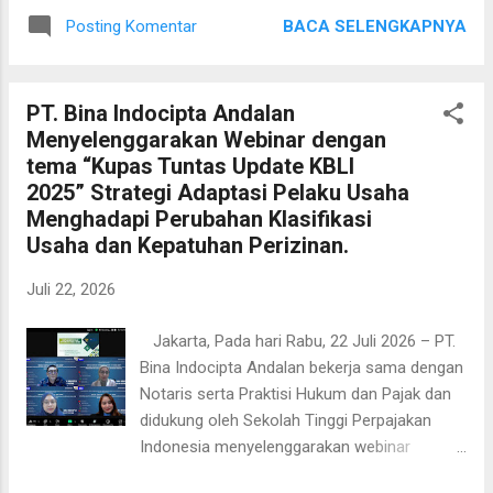
(Peradi) Jakarta Pusat hari ini. Sukses
ke sekolah.Di sisi lain, Kepala Desa Tanjung
BACA SELENGKAPNYA
Posting Komentar
menggelar Musyawarah Cabang (Muscab) di
Lalak Selatan, RD, telah m...
Hotel Grand Cemara, Menteng, Jakarta
Pusat, pada Jumat, 24 Juli 2026. MUSCAB ini
PT. Bina Indocipta Andalan
turut dihadiri oleh Ketua Umum PERADI RBA
Menyelenggarakan Webinar dengan
(Rumah Bersama Advokat) Ahmad Fikri
tema “Kupas Tuntas Update KBLI
Assegaf, yang terpilih untuk periode masa
2025” Strategi Adaptasi Pelaku Usaha
bakti 2026–2031. Tampak kehadiran para
Menghadapi Perubahan Klasifikasi
pimpinan dan pengurus lintas wilayah hadir,
Usaha dan Kepatuhan Perizinan.
ini membuktikan soliditas organisasi. Selain
dihadiri langsung oleh Anggota Peradi DPC
Juli 22, 2026
Jakarta Pusat, para jajaran pimpinan wilayah
lainnya, yaitu Ketua DPC Peradi Jakarta
Jakarta, Pada hari Rabu, 22 Juli 2026 – PT.
Barat, Ketua DPC Peradi Jakarta Timur, Ketua
Bina Indocipta Andalan bekerja sama dengan
DPC Peradi Jakarta Utara, Ketua DPC Peradi
Notaris serta Praktisi Hukum dan Pajak dan
Jakarta Selatan, serta Perwakilan dari Dewan
didukung oleh Sekolah Tinggi Perpajakan
Pimpinan N...
Indonesia menyelenggarakan webinar
dengan topik “Kupas Tuntas Update KBLI