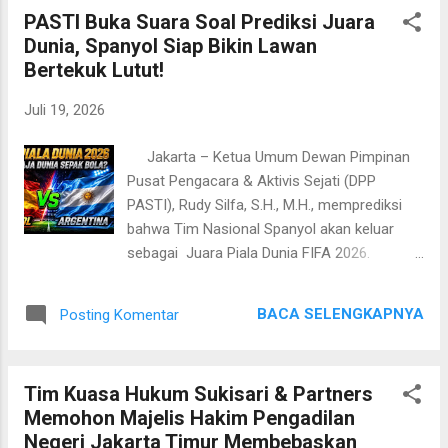
(PKP), Maruarar Sirait, beserta jajaran
PASTI Buka Suara Soal Prediksi Juara
pengurus pusat dan Dewan Pimpinan Wilayah
Dunia, Spanyol Siap Bikin Lawan
(DPW) ini Fokus Membahas Strategi
Bertekuk Lutut!
Percepatan Hunian Layak bagi Masyarakat.
Keterangan Foto : Ketua Umum Dewan
Juli 19, 2026
Pimpinan Pusat (DPP) Asprumnas, M.
Syawali Pratna. Dalam sambutannya, Ketua
Jakarta – Ketua Umum Dewan Pimpinan
Umum Dewan Pimpinan Pusat (DPP)
Pusat Pengacara & Aktivis Sejati (DPP
Asprumnas, M. Syawali Pratna, menekankan
PASTI), Rudy Silfa, S.H., M.H., memprediksi
pentingnya sinergi yang kuat antara asosiasi
bahwa Tim Nasional Spanyol akan keluar
dan pemerintah di bawah kepemimpinan
sebagai Juara Piala Dunia FIFA 2026.
Menteri Perumahan dan Kawasan
Prediksi tersebut disampaikan setelah
Permukiman, Maruarar Sirait, termasuk
melihat konsistensi penampilan Spanyol
dukungan terhadap program sertifikat gratis
BACA SELENGKAPNYA
Posting Komentar
sepanjang turnamen. Tim berjuluk La Roja
dan penataan sistem perumahan secara
dinilai tampil disiplin, memiliki penguasaan
menyeluruh. ​Syawali memaparkan sejumlah
bola yang kuat, pertahanan yang solid, serta
langkah taktis serta solus...
Tim Kuasa Hukum Sukisari & Partners
diperkuat pemain-pemain muda bertalenta
Memohon Majelis Hakim Pengadilan
yang mampu tampil efektif di setiap
Negeri Jakarta Timur Membebaskan
pertandingan. "Menurut analisis saya,