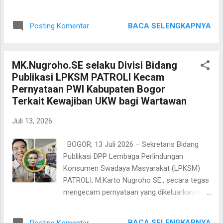
Usai persidangan, Soesilo mengatakan
Pemasar Rumah Nasional (ASPRUMNAS)
kepada awak media. Bahwa fokus
sukses Gelar Turnamen Golf Bergengsi
pemeriksaan JPU masih berkaitan dengan
BACA SELENGKAPNYA
Posting Komentar
bertajuk "Gobar Asprumnas" (Golf Bareng
dugaan pemberian uang kepada calon
Asprumnas) di Sentul Highlands Golf Club,
penerima. Namun menurutnya, yang menjad...
Bogor, pada Senin (13/7). Dengan
MK.Nugroho.SE selaku Divisi Bidang
Mengusung tema utama "Kolaborasi Sehat
Publikasi LPKSM PATROLI Kecam
Lintas Asosiasi Menjaga Ekosistem
Pernyataan PWI Kabupaten Bogor
Perumahan", ajang olahraga ini menjadi
Terkait Kewajiban UKW bagi Wartawan
momentum penting untuk merapatkan
barisan seluruh pemangku kepentingan
Juli 13, 2026
industri properti nasional. Penyelenggaraan
turnamen golf yang disponsori utama oleh
BOGOR, 13 Juli 2026 – Sekretaris Bidang
PT Bank Tabungan Negara (Persero) Tbk ini
Publikasi DPP Lembaga Perlindungan
diikuti oleh sekitar 60 peserta Golfer dari
Konsumen Swadaya Masyarakat (LPKSM)
berbagai lini industri. Turut dihadiri oleh
PATROLI, M.Karto Nugroho SE., secara tegas
Anggota dan pengurus DPW Asprumnas
mengecam pernyataan yang dikeluarkan oleh
Jawa Barat dimana Gobar Asprumnas
PWI (Organisasi Wartawan Indonesia)
dilakukan di Sentul highland Golf club,Bogor
Kabupaten Bogor terkait narasi yang
Jawa Barat, Perwakilan dari Asosiasi lain
BACA SELENGKAPNYA
Posting Komentar