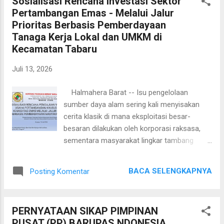
Sosialisasi Rencana Investasi Sektor
memperkenalkan produk unggulan, Listrikkita
Pertambangan Emas - Melalui Jalur
juga menghadirkan promo spesial dan
Prioritas Berbasis Pemberdayaan
penawaran eksklusif yang hanya tersedia
Tanaga Kerja Lokal dan UMKM di
selama pameran berlangsung. Ini menjadi
Kecamatan Tabaru
kesempatan yang tepat untuk mendapatkan
informasi terbaru sekaligus menikmati
Juli 13, 2026
berbagai keuntungan menarik. Bertemu
langsung dengan tim Listrikkita dan
Halmahera Barat -- Isu pengelolaan
menjelajahi berbagai solusi kelistrikan terbaik
sumber daya alam sering kali menyisakan
di IndoBuildTech 2026. Alamat Kantor
cerita klasik di mana eksploitasi besar-
Listrikkita Office : CITRA TOWERS
besaran dilakukan oleh korporasi raksasa,
KEMAYORAN Lt.15 Unit K & L Jl. Benyamin
sementara masyarakat lingkar tambang
Suaeb Kav. A6, Kebon Kosong Kemayoran,
hanya menjadi penonton di tanah kelahiran
Jakarta Pusat 10630 Branch Bali: Jl. Teu...
sendiri. Namun, dinamika baru yang
BACA SELENGKAPNYA
Posting Komentar
memutus rantai cerita lama tersebut kini
sedang terjadi di Kabupaten Halmahera
Barat, Provinsi Maluku Utara. Masyarakat
PERNYATAAN SIKAP PIMPINAN
Kecamatan Tabaru memilih jalan berani
PUSAT (PP) BARUPAS NDONESIA