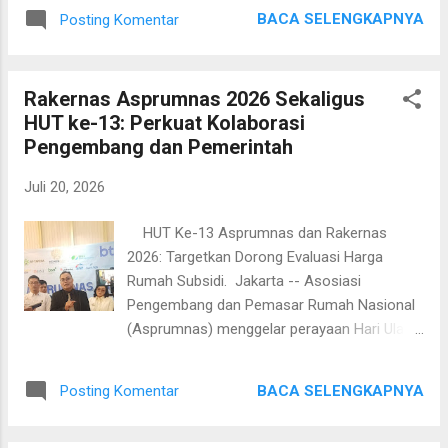
2025” Strategi Adaptasi Pelaku Usaha
BACA SELENGKAPNYA
Posting Komentar
Menghadapi Perubahan Klasifikasi Usaha dan
Kepatuhan Perizinan. Perubahan regulasi
merupakan bagian yang tidak terpisahkan
Rakernas Asprumnas 2026 Sekaligus
dari dinamika dunia usaha. Salah satu
HUT ke-13: Perkuat Kolaborasi
pembaruan yang kini menjadi perhatian
Pengembang dan Pemerintah
pelaku usaha adalah Update Klasifikasi Baku
Lapangan Usaha Indonesia (KBLI) 2025, yang
Juli 20, 2026
membawa sejumlah penyesuaian terhadap
klasifikasi kegiatan usaha sebagai dasar
HUT Ke-13 Asprumnas dan Rakernas
penyelenggaraan perizinan
2026: Targetkan Dorong Evaluasi Harga
berusaha,administrasi perusahaan,dan
Rumah Subsidi. Jakarta -- Asosiasi
berbagai layanan pemerintah. Webinar ini
Pengembang dan Pemasar Rumah Nasional
dirancang sebagai forum edukasi bagi para
(Asprumnas) menggelar perayaan Hari Ulang
pelaku usaha, direksi, komisaris, legal
Tahun (HUT) ke-13 sekaligus Rapat Kerja
officer,corporate secretary, konsultan
Nasional (Rakernas) pada Senin, 20 Juli 2026.
hukum,konsultan pajak,akademisi, notaris,
BACA SELENGKAPNYA
Posting Komentar
Acara yang dihadiri langsung Menteri
pelaku UMKM, hingga praktisi perizinan untuk
Perumahan dan Kawasan Permukiman
memahami berbagai peruba...