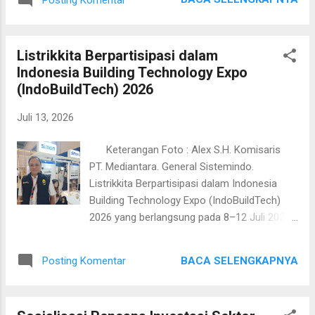
mewajibkan seluruh wartawan harus memiliki
(REI, APERSI). serta Samuel Rume...
sertifikasi Uji Kompetensi Wartawan (UKW).
MK.Nugroho atau yang akrab di sapa Mas
Listrikkita Berpartisipasi dalam
Parto menilai bahwa pernyataan tersebut
Indonesia Building Technology Expo
cenderung diskriminatif dan berpotensi
(IndoBuildTech) 2026
membatasi kebebasan pers serta hak
masyarakat dalam menjalankan profesi
Juli 13, 2026
jurnalistik. Menurutnya, mengaitkan legitimasi
seorang wartawan secara mutlak hanya
Keterangan Foto : Alex S.H. Komisaris
pada sertifikat UKW merupakan pandangan
PT. Mediantara. General Sistemindo.
yang kurang tepat dan dapat mencederai
Listrikkita Berpartisipasi dalam Indonesia
semangat demokrasi. "Kami dari DPP LPKSM
Building Technology Expo (IndoBuildTech)
PATROLI sangat menyayangkan pernyataan
2026 yang berlangsung pada 8–12 Juli 2026
dari PWI Kabupaten Bogor. Pers adalah pilar
di ICE BSD City, Tangerang. Listrikkita Hadir
demokrasi. Upaya untuk mendikte profesi
di IndoBuildTech 2026 Selama pameran,
wartawan dengan narasi wajib UKW sebagai
BACA SELENGKAPNYA
Posting Komentar
pengunjung mengunjungi Booth 7-D-2 untuk
satu-satunya tolak ukur profesionalisme
melihat berbagai solusi dan inovasi
adalah bentuk pembatasan yang tidak relev...
kelistrikan yang ditawarkan Listrikkita. Selain