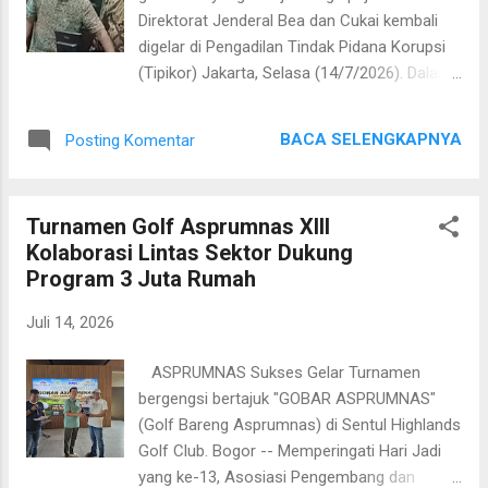
sawit di Divisi I Sawita Plasma, Desa
Direktorat Jenderal Bea dan Cukai kembali
Manunggul Baru, Kecamatan Sungai Durian,
digelar di Pengadilan Tindak Pidana Korupsi
Kabupaten Kotabaru. Dalam persidangan, PT
(Tipikor) Jakarta, Selasa (14/7/2026). Dalam
Sawitakarya Manunggul (PT SKM)
persidangan tersebut, kuasa hukum
menyatakan sepakat menyelesaikan perkara
terdakwa Rizal, Advokat Senior Soesilo
secara damai setelah tercapai kesepakatan
BACA SELENGKAPNYA
Posting Komentar
Aribowo, SH., MH., Menilai Keterangan para
dengan...
Saksi Belum Mampu Membuktikan secara
jelas adanya Penyerahan Uang kepada para
Turnamen Golf Asprumnas XIII
Terdakwa. Sidang dipimpin Ketua Majelis
Kolaborasi Lintas Sektor Dukung
Hakim Brelly Yuniarb Dien, SH., MH. Jaksa
Program 3 Juta Rumah
Penuntut Umum (JPU) menghadirkan tiga
saksi dari PT Blueray Cargo, salah satunya
Juli 14, 2026
Vany Viny yang menjabat sebagai
Administration Representative (ARD)
ASPRUMNAS Sukses Gelar Turnamen
perusahaan tersebut. Terdakwa Rizal yang
bergengsi bertajuk "GOBAR ASPRUMNAS"
menjabat sebagai Direktur Penindakan dan
(Golf Bareng Asprumnas) di Sentul Highlands
Penyidikan Bea dan Cukai hadir didampingi
Golf Club. Bogor -- Memperingati Hari Jadi
kuasa hukumnya, Soesilo Aribowo,S.H.,M.H.
yang ke-13, Asosiasi Pengembang dan