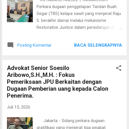
Putih di TMII, Jakarta Timur, Kamis,16 Juli
Perkara dugaan penggelapan Tandan Buah
2026. Prof. Paiman mengatakan bahwa
Segar (TBS) kelapa sawit yang menjerat Raju
dirinya mendukung penuh berbagai program
S. berakhir damai melalui mekanisme
prioritas pemerintahan Presiden Prabowo
Restorative Justice dalam persidangan di
Subianto, termasuk Program Makan Bergizi
Pengadilan Negeri (PN) Kotabaru, Selasa
Gratis (MBG) dan Koperasi Desa/Kelurahan
(14/7/2026). Penyelesaian perkara pidana
Merah Putih. Meski demikian, ia menilai
BACA SELENGKAPNYA
Posting Komentar
nomor 96/Pid.B/2026/PN Ktb tersebut
implementasi program berskala nasional
ditempuh setelah para pihak mencapai
tersebut perlu dipers...
kesepakatan damai yang difasilitasi dalam
Advokat Senior Soesilo
proses persidangan. Tim Advokat dan
Aribowo,S.H.,M.H. : Fokus
Penasehat Hukum dari Kantor Advokat
Pemeriksaan JPU Berkaitan dengan
Badrul Ain Sanusi Al-Afif, S.H., M.H. & Rekan
Dugaan Pemberian uang kepada Calon
(BASA & Rekan) Cabang Kotabaru
Penerima.
mendampingi terdakwa selama proses
hukum di Kepolisian hingga tercapainya
Juli 15, 2026
perdamaian di Peradilan Judex Facti. Kasus
ini bermula dari dugaan penggelapan sekitar
Jakarta - Sidang perkara dugaan
empat ton Tandan Buah Segar (TBS) kelapa
gratifikasi yang menjerat tiga pejabat