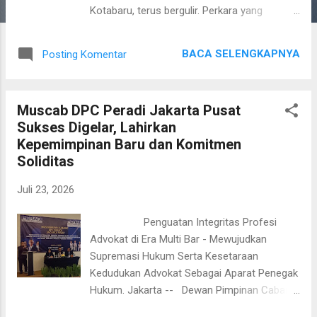
Kotabaru, terus bergulir. Perkara yang
sempat menjadi perhatian publik itu kini
memasuki babak baru setelah keluarga
BACA SELENGKAPNYA
Posting Komentar
korban menunjuk kuasa hukum dan
memperoleh hasil pemeriksaan psikologis
dari UPTD Perlindungan Perempuan dan Anak
Muscab DPC Peradi Jakarta Pusat
(PPA) Kabupaten Kotabaru. Peristiwa
Sukses Digelar, Lahirkan
tersebut bermula ketika korban menginap di
Kepemimpinan Baru dan Komitmen
rumah Kepala Desa Tanjung Lalak Selatan
Soliditas
berinisial RD bersama rombongan pemain
sepak bola. Pada saat itu, salah seorang
Juli 23, 2026
anggota rombongan dilaporkan kehilangan
telepon genggam.Menurut keterangan pihak
Penguatan Integritas Profesi
keluarga, korban yang disebut sebagai satu-
Advokat di Era Multi Bar - Mewujudkan
satunya orang di luar rombongan kemudian
Supremasi Hukum Serta Kesetaraan
diarahkan sebagai pihak yang dicurigai.
Kedudukan Advokat Sebagai Aparat Penegak
Keluarga menilai peristiwa tersebut
Hukum. Jakarta -- Dewan Pimpinan Cabang
berdampak pada kondisi psikologis korban
(DPC) Perhimpunan Advokat Indonesia
hingga membuatnya tidak lagi berani datang