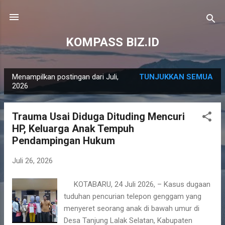
Langsung ke konten utama
KOMPASS BIZ.ID
Menampilkan postingan dari Juli,
TUNJUKKAN SEMUA
P
2026
o
s
Trauma Usai Diduga Dituding Mencuri
t
HP, Keluarga Anak Tempuh
i
Pendampingan Hukum
n
g
Juli 26, 2026
a
KOTABARU, 24 Juli 2026, – Kasus dugaan
n
tuduhan pencurian telepon genggam yang
menyeret seorang anak di bawah umur di
Desa Tanjung Lalak Selatan, Kabupaten